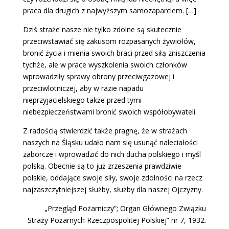
praca dla drugich z najwyższym samozaparciem. […]
Dziś straże nasze nie tylko zdolne są skutecznie
przeciwstawiać się zakusom rozpasanych żywiołów,
bronić życia i mienia swoich braci przed siłą zniszczenia
tychże, ale w prace wyszkolenia swoich członków
wprowadziły sprawy obrony przeciwgazowej i
przeciwlotniczej, aby w razie napadu
nieprzyjacielskiego także przed tymi
niebezpieczeństwami bronić swoich współobywateli.
Z radością stwierdzić także pragnę, że w strażach
naszych na Śląsku udało nam się usunąć naleciałości
zaborcze i wprowadzić do nich ducha polskiego i myśl
polską. Obecnie są to już zrzeszenia prawdziwie
polskie, oddające swoje siły, swoje zdolności na rzecz
najzaszczytniejszej służby, służby dla naszej Ojczyzny.
„Przegląd Pożarniczy”; Organ Głównego Związku
Straży Pożarnych Rzeczpospolitej Polskiej” nr 7, 1932.