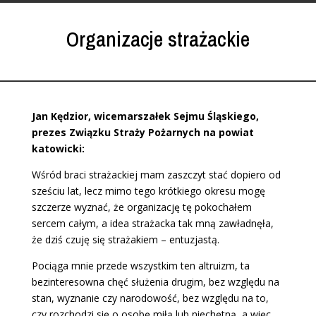
Organizacje strażackie
Jan Kędzior, wicemarszałek Sejmu Śląskiego,
prezes Związku Straży Pożarnych na powiat
katowicki:
Wśród braci strażackiej mam zaszczyt stać dopiero od
sześciu lat, lecz mimo tego krótkiego okresu mogę
szczerze wyznać, że organizację tę pokochałem
sercem całym, a idea strażacka tak mną zawładnęła,
że dziś czuję się strażakiem – entuzjastą.
Pociąga mnie przede wszystkim ten altruizm, ta
bezinteresowna chęć służenia drugim, bez względu na
stan, wyznanie czy narodowość, bez względu na to,
czy rozchodzi się o osobę miłą lub niechętną, a więc